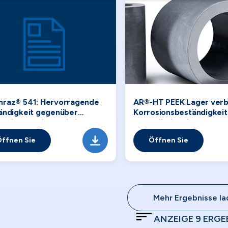
raz® 541: Hervorragende
AR®-HT PEEK Lager ver
ändigkeit gegenüber
Korrosionsbeständigkeit
essiven Aminen, die in der
Zuverlässigkeit
ischen
ffnen Sie
Öffnen Sie
rbeitungsindustrie
endet werden
Mehr Ergebnisse l
ANZEIGE
9
ERGE