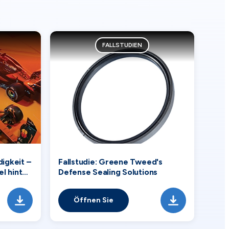
FALLSTUDIEN
igkeit –
Fallstudie: Greene Tweed's
l hinter
Defense Sealing Solutions
Laren
Öffnen Sie