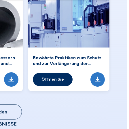
bessern
Bewährte Praktiken zum Schutz
 und
und zur Verlängerung der
Lebensdauer von
elektrostatischen
Öffnen Sie
Spannvorrichtungen in
Plasmaanwendungen
aden
BNISSE