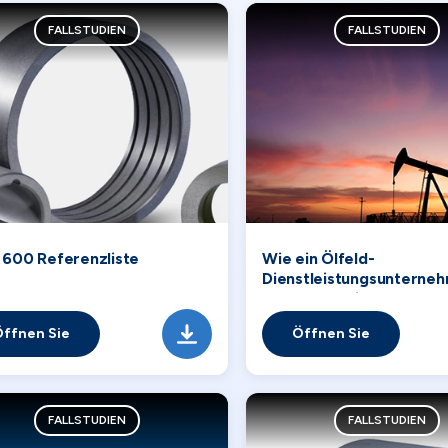
FALLSTUDIEN
FALLSTUDIEN
600 Referenzliste
Wie ein Ölfeld-
Dienstleistungsunterneh
Gesamtbetriebskosten e
elektrischen Tauchpumpe
ffnen Sie
Öffnen Sie
künstliche Hebung senkt
FALLSTUDIEN
FALLSTUDIEN