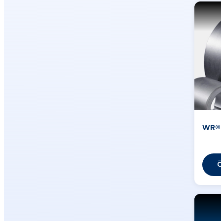
WR® 
Ö