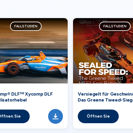
FALLSTUDIEN
FALLSTUDIEN
mp® DLF™ Xycomp DLF
Versiegelt für Geschwind
lisatorhebel
Das Greene Tweed-Siege
dem Differential von Mc
Racing
ffnen Sie
Öffnen Sie