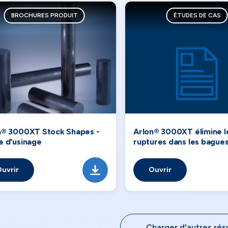
BROCHURES PRODUIT
ÉTUDES DE CAS
n® 3000XT Stock Shapes -
Arlon® 3000XT élimine l
e d'usinage
ruptures dans les bagues
uvrir
Ouvrir
Charger d'autres rés