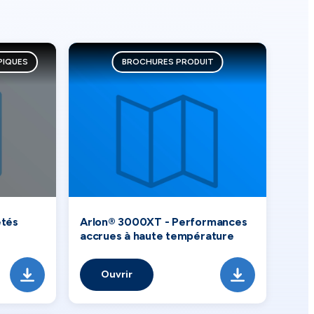
PIQUES
BROCHURES PRODUIT
étés
Arlon® 3000XT - Performances
accrues à haute température
Ouvrir