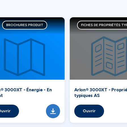
BROCHURES PRODUIT
FICHES DE PROPRIÉTÉS TY
n® 3000XT - Énergie - En
Arlon® 3000XT - Propri
nt
typiques AS
uvrir
Ouvrir