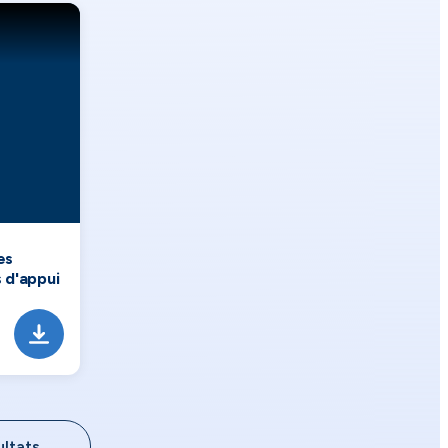
es
 d'appui
ultats