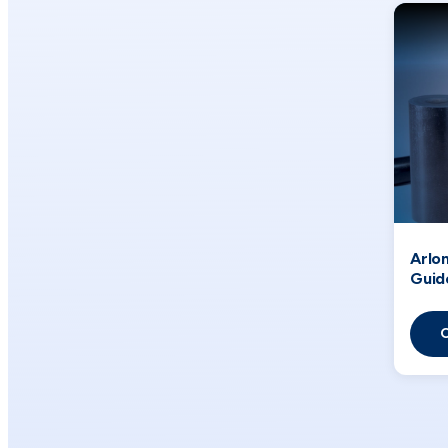
Arlo
Guid
O