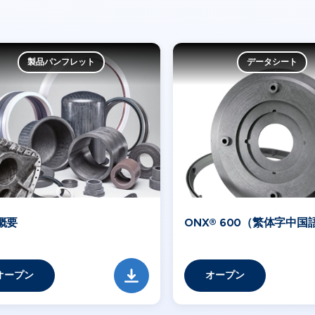
製品パンフレット
データシート
概要
ONX® 600（繁体字中国
オープン
オープン