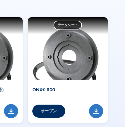
データシート
語）
ONX® 600
オープン