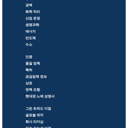
공백
화학 처리
산업 운영
생명과학
에너지
반도체
수소
인증
품질 정책
특허
공급업체 정보
상표
면책 조항
현대판 노예 성명서
그린 트위드 이점
글로벌 위치
회사 리더십