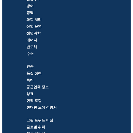
방어
공백
화학 처리
산업 운영
생명과학
에너지
반도체
수소
인증
품질 정책
특허
공급업체 정보
상표
면책 조항
현대판 노예 성명서
그린 트위드 이점
글로벌 위치