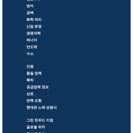
방어
공백
화학 처리
산업 운영
생명과학
에너지
반도체
수소
인증
품질 정책
특허
공급업체 정보
상표
면책 조항
현대판 노예 성명서
그린 트위드 이점
글로벌 위치