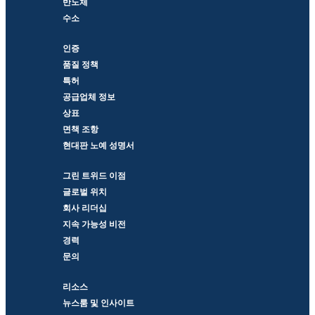
반도체
수소
인증
품질 정책
특허
공급업체 정보
상표
면책 조항
현대판 노예 성명서
그린 트위드 이점
글로벌 위치
회사 리더십
지속 가능성 비전
경력
문의
리소스
뉴스룸 및 인사이트