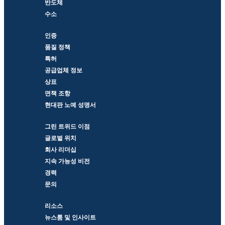
반도체
수소
인증
품질 정책
특허
공급업체 정보
상표
면책 조항
현대판 노예 성명서
그린 트위드 이점
글로벌 위치
회사 리더십
지속 가능성 비전
경력
문의
리소스
뉴스룸 및 인사이트