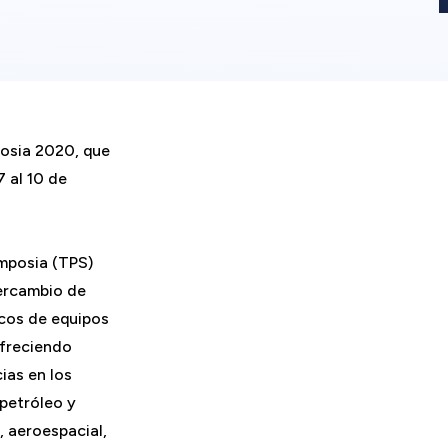
osia 2020, que
7 al 10 de
mposia (TPS)
tercambio de
icos de equipos
ofreciendo
ias en los
petróleo y
, aeroespacial,