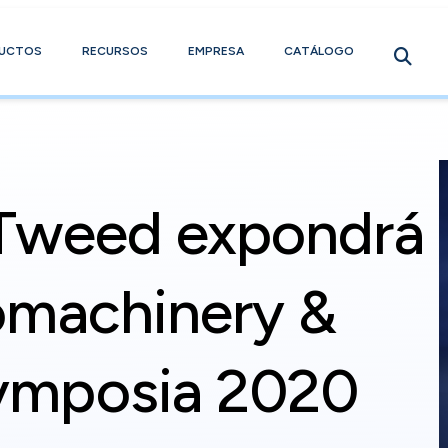
UCTOS
RECURSOS
EMPRESA
CATÁLOGO
Tweed expondrá
omachinery &
ymposia 2020