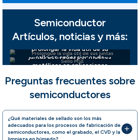
Semiconductor
Artículos, noticias y más:
Tres consejos para
Por qué debería probar las
prolongar la vida útil de su
juntas activadas por muelles
sello en aplicaciones de
metálicos en aplicaciones
semiconductores
de semiconductores
Preguntas frecuentes sobre
semiconductores
¿Qué materiales de sellado son los más
adecuados para los procesos de fabricación de
semiconductores, como el grabado, el CVD y la
limpieza en húmedo?