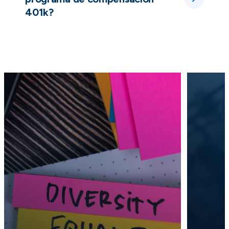
401k?