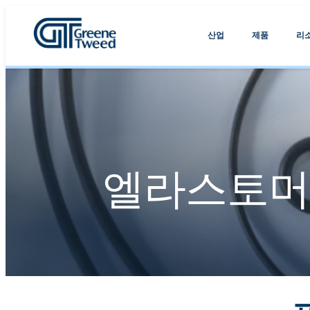
산업
제품
리
엘라스토머