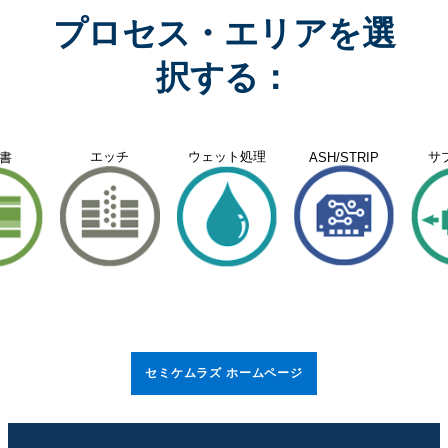
プロセス・エリアを選
択する：
エッチ
ウェット処理
サ
書
ASH/STRIP
セミケムラズ ホームページ