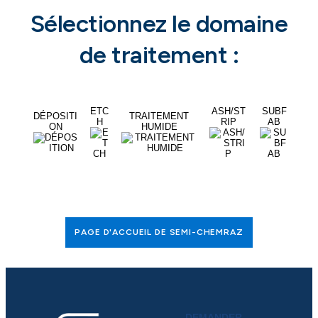
Sélectionnez le domaine
de traitement :
ETC
ASH/ST
SUBF
DÉPOSITI
TRAITEMENT
H
RIP
AB
ON
HUMIDE
PAGE D'ACCUEIL DE SEMI-CHEMRAZ
DEMANDER