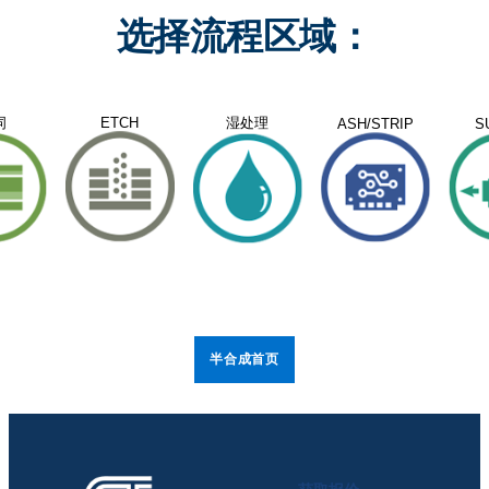
选择流程区域：
湿处理
词
ETCH
ASH/STRIP
S
半合成首页