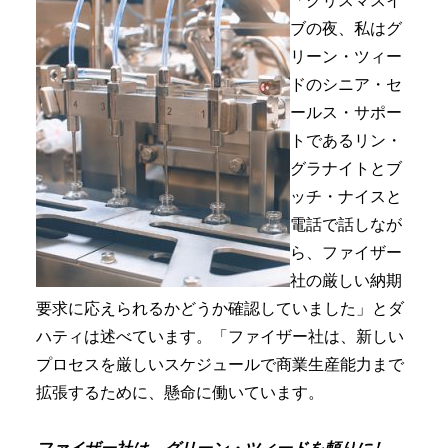
「クリスマスイ
ブの夜、私はグ
リーン・ツィー
ドのシニア・セ
ールス・サポー
トであるリン・
グラナイトとブ
ッチ・ナイスと
電話で話しなが
ら、ファイザー
社の厳しい納期
要求に応えられるかどうか確認していました」とダ
ハティは述べています。「ファイザー社は、新しい
プロセスを厳しいスケジュールで商業生産能力まで
拡張するために、懸命に働いています。