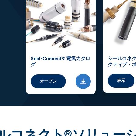
Seal-Connect® 電気カタロ
シールコネク
グ
クティブ・
表示
オープン
ルコネクト®ソリュー