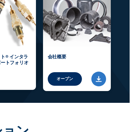
ト® インタラ
会社概要
ポートフォリオ
オープン
ション