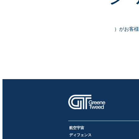
）がお客様
航空宇宙
ディフェンス