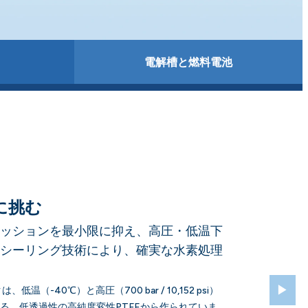
電解槽と燃料電池
に挑む
ッションを最小限に抑え、高圧・低温下
シーリング技術により、確実な水素処理
▶
、低温（-40℃）と高圧（700 bar / 10,152 psi）
る、低透過性の高純度変性PTFEから作られていま