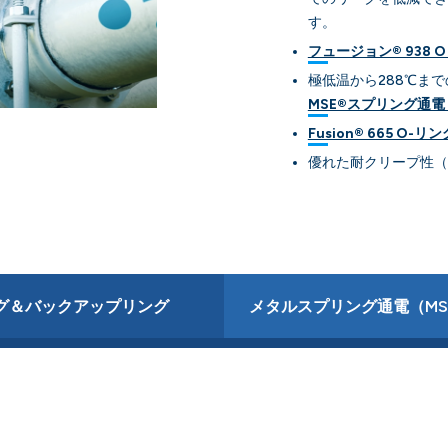
す。
フュージョン® 938 
極低温から288℃まで
MSE®スプリング通
Fusion® 665 O-リ
優れた耐クリープ性（PE
グ＆バックアップリング
メタルスプリング通電（MS