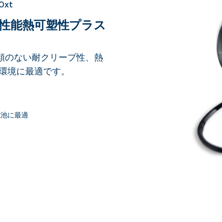
0xt
性能熱可塑性プラス
Tは比類のない耐クリープ性、熱
環境に最適です。
電池に最適