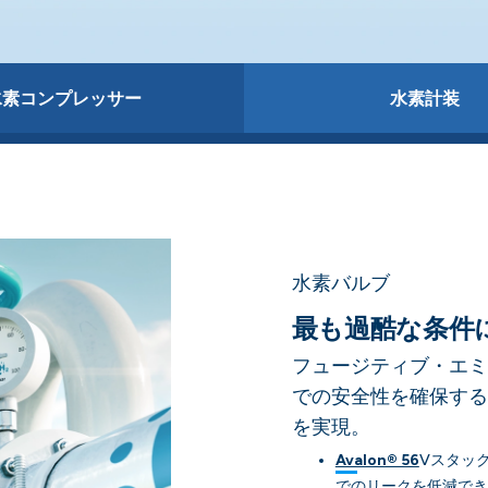
水素コンプレッサー
水素計装
水素バルブ
最も過酷な条件
フュージティブ・エミ
での安全性を確保する
を実現。
Avalon® 56
Vスタックは
でのリークを低減でき