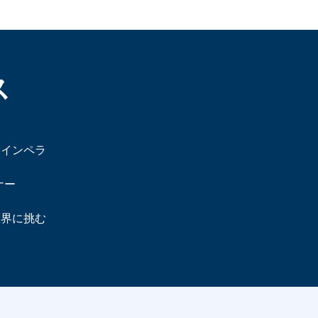
ス
合インペラ
ナー
限界に挑む