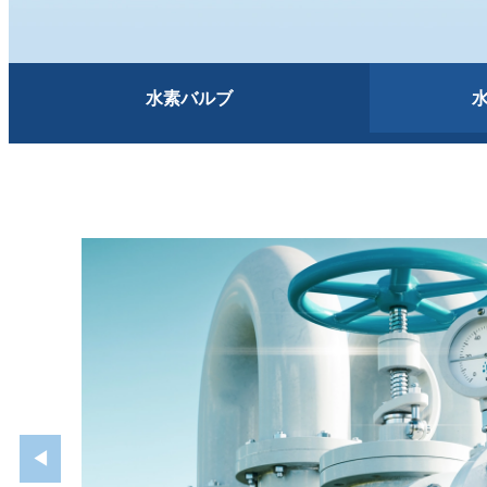
水素バルブ
◀