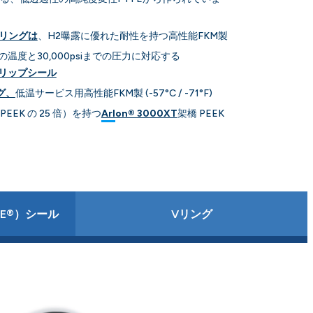
Oリングは
、H2曝露に優れた耐性を持つ高性能FKM製
の温度と30,000psiまでの圧力に対応する
電リップシール
ング、
低温サービス用高性能FKM製 (-57°C / -71°F)
EK の 25 倍）を持つ
Arlon® 3000XT
架橋 PEEK
E®）シール
Vリング