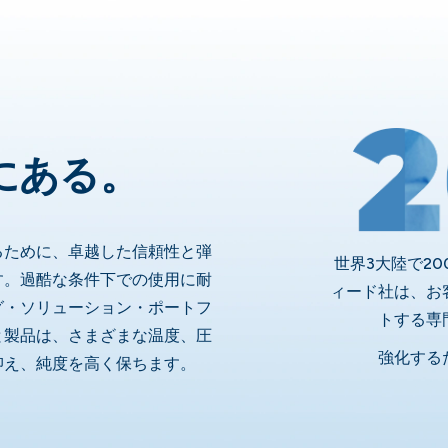
にある。
るために、卓越した信頼性と弾
世界3大陸で2
す。過酷な条件下での使用に耐
ィード社は、お
グ・ソリューション・ポートフ
トする専
と製品は、さまざまな温度、圧
強化する
抑え、純度を高く保ちます。