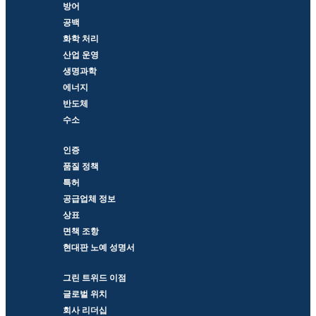
방어
공백
화학 처리
산업 운영
생명과학
에너지
반도체
수소
인증
품질 정책
특허
공급업체 정보
상표
면책 조항
현대판 노예 성명서
그린 트위드 이점
글로벌 위치
회사 리더십