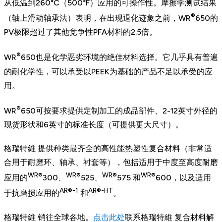
从低温到260°C（500°F）应用的可操作性。摩擦学测试结果
®
（轴上滑动轴承法）表明，在出现退化迹象之前，WR
650的
PV极限超过了其他竞争性PFA材料的2.5倍。
®
WR
650也是化学恶劣环境的绝佳材料选择。它几乎具有普遍
的耐化学性，可以承受以PEEK为基础的产品不足以承受的应
用。
®
WR
650可按要求提供定制加工的成品部件、2-12英寸外径的
现货形状和6英寸的标准长度（可提供更大尺寸）。
格瑞特維 提供种类最齐全的高性能热塑性复合材料（非常适
合用于耐磨环、轴承、衬套等），包括适用于中度至高度耐磨
WR®
WR®
WR®
WR®
应用的
300、
525、
575 和
600，以及适用
AR®-1
AR®-HT
于抗磨损应用的
和
。
格瑞特維 销往全球各地。
点击此处
联系格瑞特維 复合材料解