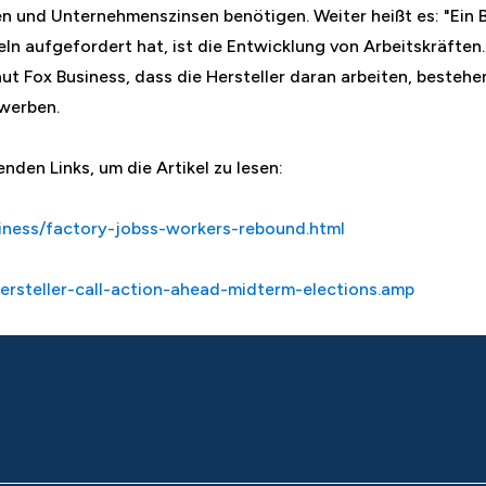
en und Unternehmenszinsen benötigen. Weiter heißt es: "Ein 
ln aufgefordert hat, ist die Entwicklung von Arbeitskräften
t Fox Business, dass die Hersteller daran arbeiten, bestehe
werben.
enden Links, um die Artikel zu lesen:
ness/factory-jobss-workers-rebound.html
hersteller-call-action-ahead-midterm-elections.amp