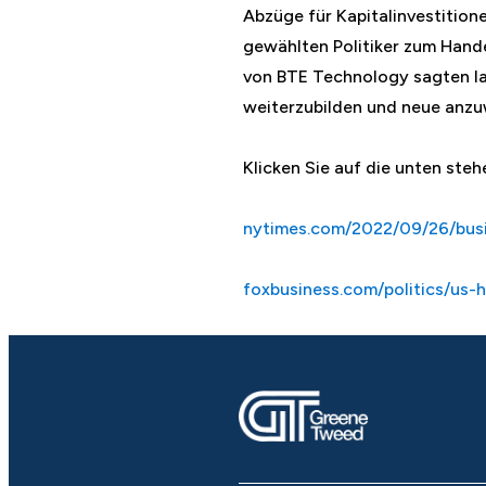
Abzüge für Kapitalinvestition
gewählten Politiker zum Hande
von BTE Technology sagten lau
weiterzubilden und neue anzu
Klicken Sie auf die unten steh
nytimes.com/2022/09/26/busi
foxbusiness.com/politics/us-