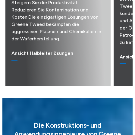
Steigern Sie die Produktivität.
Tweed 
Reduzieren Sie Kontamination und
kunden
Kosten.Die einzigartigen Lösungen von
und Au
Greene Tweed bekämpfen die
der Öl
aggressiven Plasmen und Chemikalien in
Petroc
der Waferherstellung.
zu lief
Ansicht Halbleiterlösungen
Ansich
Die Konstruktions- und
Anwendungsingenieure von Greene