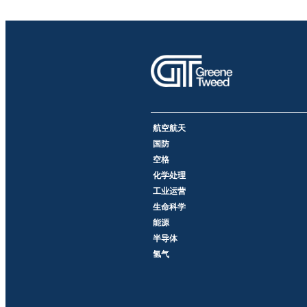
航空航天
国防
空格
化学处理
工业运营
生命科学
能源
半导体
氢气