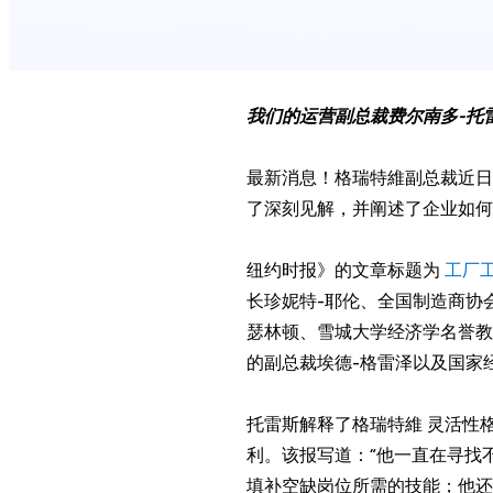
我们的运营副总裁费尔南多-托
最新消息！格瑞特維副总裁近日
了深刻见解，并阐述了企业如何
纽约时报》的文章标题为
工厂
长珍妮特-耶伦、全国制造商协会
瑟林顿、雪城大学经济学名誉教
的副总裁埃德-格雷泽以及国家
托雷斯解释了格瑞特維 灵活性
利。该报写道：“他一直在寻找
填补空缺岗位所需的技能；他还