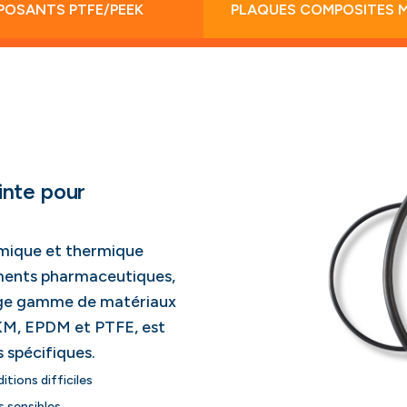
OSANTS PTFE/PEEK
PLAQUES COMPOSITES 
inte pour
mique et thermique
ements pharmaceutiques,
rge gamme de matériaux
M, EPDM et PTFE, est
 spécifiques.
itions difficiles
s sensibles