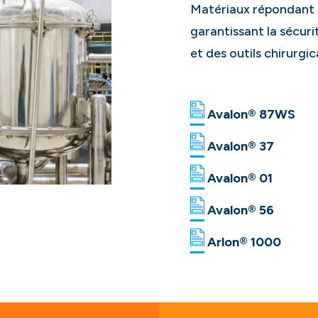
Matériaux répondant 
garantissant la sécurit
et des outils chirurgic
Avalon® 87WS
Avalon® 37
Avalon® 01
Avalon® 56
Arlon® 1000