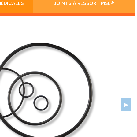
MÉDICALES
JOINTS À RESSORT MSE®
▶