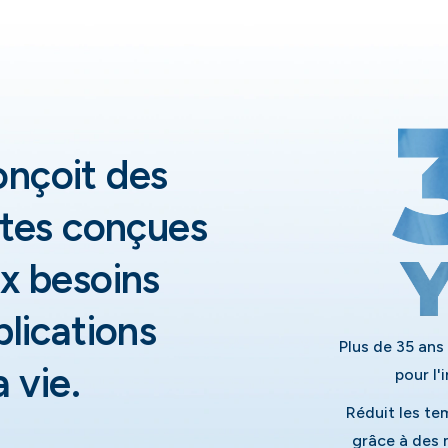
nçoit des
ntes conçues
x besoins
lications
Plus de 35 ans
 vie.
pour l
Réduit les te
grâce à des 