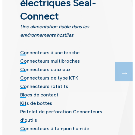
électriques Seal-
F
Connect
Un
en
Une alimentation fiable dans les
environnements hostiles
C
Ad
Connecteurs à une broche
Tr
Connecteurs multibroches
Ca
Connecteurs coaxiaux
Câ
Connecteurs de type KTK
ra
Connecteurs rotatifs
d
Blocs de contact
Fi
Kits de bottes
Pistolet de perforation Connecteurs
d'outils
Connecteurs à tampon humide