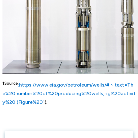
1Source
:https://www.eia.gov/petroleum/wells/#:~:text=Th
e%20number%20of%20producing%20wells,rig%20activit
y%20 (Figure%201
).