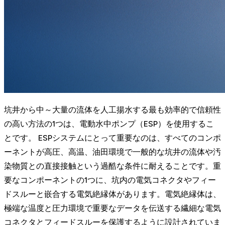
坑井から中～大量の流体を人工揚水する最も効率的で信頼性
の高い方法の1つは、電動水中ポンプ（ESP）を使用するこ
とです。 ESPシステムにとって重要なのは、すべてのコンポ
ーネントが高圧、高温、油田環境で一般的な坑井の流体や汚
染物質との直接接触という過酷な条件に耐えることです。重
要なコンポーネントの1つに、坑内の電気コネクタやフィー
ドスルーと嵌合する電気絶縁体があります。電気絶縁体は、
極端な温度と圧力環境で重要なデータを伝送する繊細な電気
コネクタとフィードスルーを保護するように設計されていま