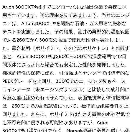
Arlon 3000XT®はすでにグローバルな油田企業で急速に採
用されています。その理由を見てみましょう。当社のエンジ
ニアは、Arlon 3000XT®を過酷な石油・ガス用途で厳格な
テストを実施しました。その結果、油井の典型的な温度範囲
である260℃から300℃の高温で優れた性能を実証しまし
た。競合材料（ポリイミド、その他のポリケトン）と比較す
ると、Arlon 3000XT®は260℃～300℃の温度範囲で112日
間液体にさらされた場合でも安定した性能を発揮しました。
機械的特性の保持に優れ、引張強度とヤング率では標準的な
PEEKグレードを上回り、300℃でのエージング後もベース
ラインデータ（未エージングサンプル）と比較して統計的に
有意な差は認められませんでした。表面抵抗率と体積抵抗率
は、250℃までの高温試験において、標準的な絶縁要件を上
回りました。さらに、ポリイミドはたとえ微量の水や湿気で
も不可逆的に侵される可能性がありますが、Arlon
3000XT®は湿気だけでなく、Norsok認証に必要な厳しい化