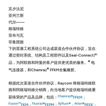
宾夕法尼
亚州兰斯
代尔——
格瑞特維
宣布与瓦
菲集团旗
下的雷康工程系统公司达成渠道合作伙伴协议，旨在
通过密封系统、结构及工程部件以及Seal-Connect产
®
品，为阿联酋和阿曼的客户提供更优质的服务。
电
®
气连接器，和Chemraz
FFKM全氟橡胶。
根据此次渠道合作伙伴协议，Raycom 将格瑞特維联
酋和阿格瑞特維分销商，向当地客户提供格瑞特維屡
Chemraz®
获殊荣的产品及品牌，包括：
FFKM；
Fusion™
Fluoraz®
Xyfluor®
Arlon®
FKM；
FEPM；
；
PEEK；