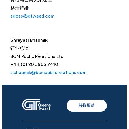
格瑞特維
sdoss@gtweed.com
Shreyasi Bhaumik
行业总监
BCM Public Relations Ltd.
+44 (0) 20 3965 7410
s.bhaumik@bcmpublicrelations.com
获取报价