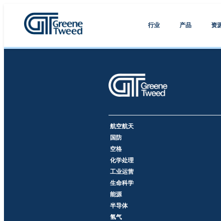
行业
产品
资
航空航天
国防
空格
化学处理
工业运营
生命科学
能源
半导体
氢气