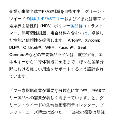
企業が事業全体でPFAS削減を目指す中、グリーン・
ツイードの
幅広いPFASフリー
および／または非フッ
素系界面活性剤（NFS）ポリマー
製品群
（エラスト
マー、熱可塑性樹脂、複合材料を含む）
は
、卓越し
た性能と信頼性を提供します。 Arlon®、Xycomp
DLF®、Orthtek®、WR®、Fusion®、Seal
Connect®などの主要製品ラインは、航空宇宙、エ
ネルギーから半導体製造に至るまで、様々な産業分
野における厳しい用途をサポートするよう設計され
ています。
「フッ素樹脂産業が重要な分岐点に立つ中、PFASフ
リー製品への需要が著しく高まっています」と、グ
リーン・ツイードの先端技術部門ディレクター、ブ
レット・ニーズ博士は述べた。 「当社の役割は明確