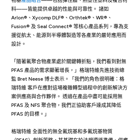
物基
產品組合
——包括彈性體、熱塑性塑料及複合材
料——皆能提供卓越的性能與可靠性。 諸如
Arlon®、Xycomp DLF®、Orthtek®、WR®、
Fusion® 及 Seal Connect® 等核心產品系列，專為支
援從航太、能源到半導體製造等各產業的嚴苛應用而
設計。
「隨著氟聚合物產業處於關鍵轉折點，我們看到對無
PFAS 產品的需求顯著增長，」格瑞特維先進技術總
監 Bret Neese 博士表示。「我們的角色很明確：格
瑞特維 客戶在應對這場複雜轉型過程中的創新解決方
案供應商與合作夥伴。 透過在產品中盡可能採用無
PFAS 及 NFS 聚合物，我們正協助客戶達成其降低
PFAS 的目標。」
格瑞特維 全面性的無全氟烷基和多氟烷基物質