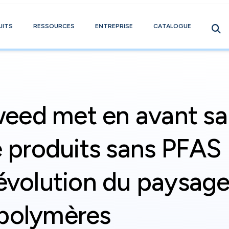
UITS
RESSOURCES
ENTREPRISE
CATALOGUE
eed met en avant sa
produits sans PFAS
'évolution du paysag
opolymères