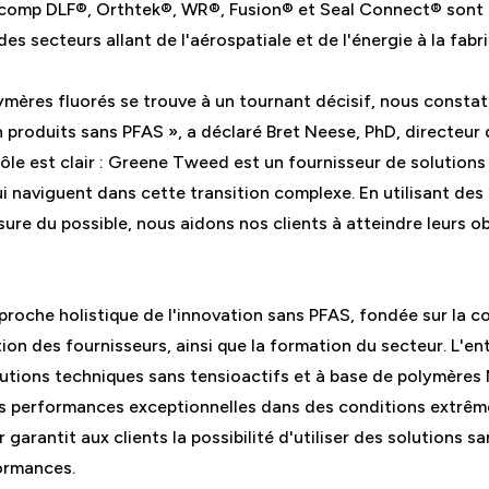
Xycomp DLF®, Orthtek®, WR®, Fusion® et Seal Connect® sont
es secteurs allant de l'aérospatiale et de l'énergie à la fab
olymères fluorés se trouve à un tournant décisif, nous const
n produits sans PFAS », a déclaré Bret Neese, PhD, directeu
le est clair : Greene Tweed est un fournisseur de solutions
qui naviguent dans cette transition complexe. En utilisant d
ure du possible, nous aidons nos clients à atteindre leurs o
che holistique de l'innovation sans PFAS, fondée sur la co
tion des fournisseurs, ainsi que la formation du secteur. L'en
utions techniques sans tensioactifs et à base de polymères N
s performances exceptionnelles dans des conditions extrêmes
 garantit aux clients la possibilité d'utiliser des solutions 
formances.