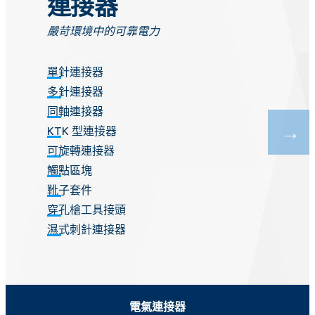
連接器
嚴苛環境中的可靠電力
嚴
單針連接器
連
多針連接器
轉
同軸連接器
隔
KTK 型連接器
防
可旋轉連接器
光
觸點區塊
極
靴子套件
穿孔槍工具接頭
濕式刺針連接器
電氣連接器