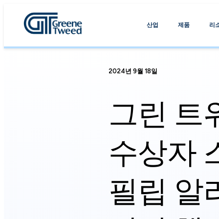
산업
제품
리
2024년 9월 18일
그린 트
수상자 
필립 알리