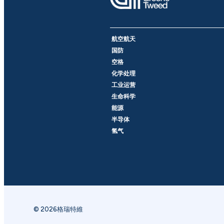
航空航天
国防
空格
化学处理
工业运营
生命科学
能源
半导体
氢气
© 2026格瑞特維