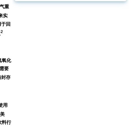
然气重
来实
用于回
2
次
氮氧化
备需要
与封存
使用
在美
饮料行