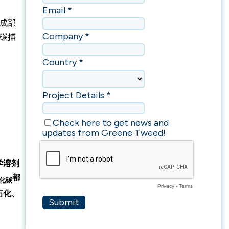
组成部
种碳捕
学溶剂
都
化碳
石化、