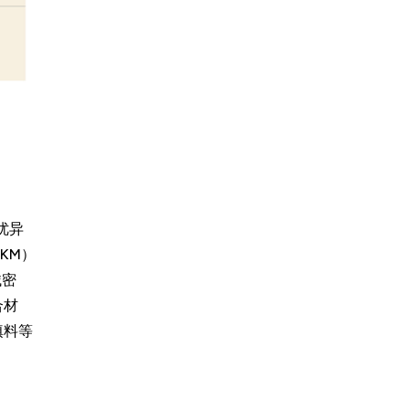
优异
KM）
械密
合材
填料等