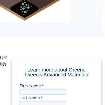
和排
统的
。