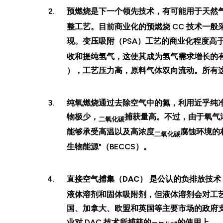
预燃烧
是下一个领先技术，有可能用于天然气
整工艺。目前商业化的预燃烧 CC 技术一般
现。变压吸附（PSA）工艺的商业化程度高
收和提纯氢气，这使其成为氢气需求增长的有利
），工艺压力高，原料气体双向流动。所有
纯氧
燃烧
通过去除空气中的氮，利用近乎纯
物极少，
捕获量高。不过，由于氧气浓
二氧化碳
能够承受高温以及高浓度
腐蚀环境的
二氧化碳
生物能源"（BECCS）。
直接空气捕集（DAC）
是公认的负排放技术
液体溶剂和固体吸附剂，但液体溶剂会对工艺
国、加拿大、欧盟和英国等主要市场的政府
业对 DAC 技术所捕获的
的使用上