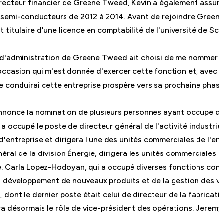
recteur financier de Greene Tweed, Kevin a également assum
té semi-conducteurs de 2012 à 2014. Avant de rejoindre Green
 titulaire d'une licence en comptabilité de l'université de S
l d'administration de Greene Tweed ait choisi de me nommer 
'occasion qui m'est donnée d'exercer cette fonction et, avec 
conduirai cette entreprise prospère vers sa prochaine phas
oncé la nomination de plusieurs personnes ayant occupé de
i a occupé le poste de directeur général de l'activité industr
 d'entreprise et dirigera l'une des unités commerciales de l'e
éral de la division Énergie, dirigera les unités commerciales
. Carla Lopez-Hodoyan, qui a occupé diverses fonctions c
 développement de nouveaux produits et de la gestion des ve
dont le dernier poste était celui de directeur de la fabricat
 désormais le rôle de vice-président des opérations. Jerem