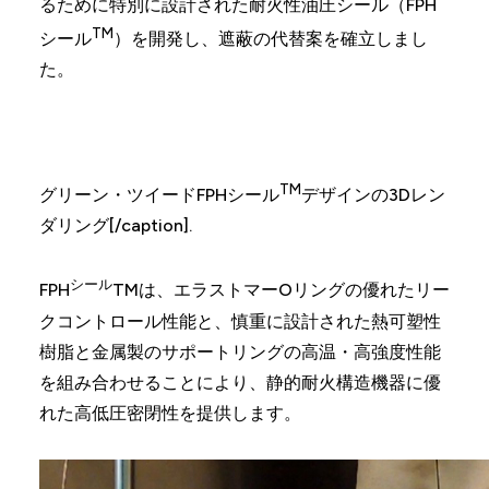
るために特別に設計された耐火性油圧シール（FPH
TM
シール
）を開発し、遮蔽の代替案を確立しまし
た。
TM
グリーン・ツイードFPHシール
デザインの3Dレン
ダリング[/caption].
シール
FPH
TMは、エラストマーOリングの優れたリー
クコントロール性能と、慎重に設計された熱可塑性
樹脂と金属製のサポートリングの高温・高強度性能
を組み合わせることにより、静的耐火構造機器に優
れた高低圧密閉性を提供します。