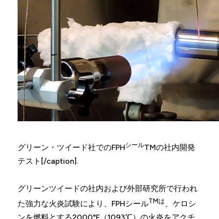
シール
グリーン・ツイード社でのFPH
TMの社内開発
テスト[/caption].
グリーンツイードの社内および外部研究所で行われ
TMは
た強力な火炎試験により、FPHシール
、ケロシ
ンを燃料とする2000°F（1093℃）の火炎をアクチ