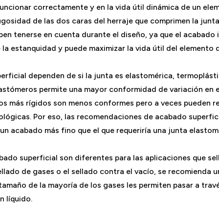
uncionar correctamente y en la vida útil dinámica de un ele
rugosidad de las dos caras del herraje que comprimen la junt
ben tenerse en cuenta durante el diseño, ya que el acabado i
 la estanquidad y puede maximizar la vida útil del elemento 
rficial dependen de si la junta es elastomérica, termoplásti
lastómeros permite una mayor conformidad de variación en e
cos más rígidos son menos conformes pero a veces pueden re
ológicas. Por eso, las recomendaciones de acabado superfici
 un acabado más fino que el que requeriría una junta elastom
ado superficial son diferentes para las aplicaciones que sell
sellado de gases o el sellado contra el vacío, se recomienda 
el tamaño de la mayoría de los gases les permiten pasar a tr
n líquido.