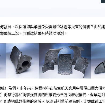
何發展，以保護您與飛機免受雷暴中冰雹等災害的侵襲？由於纖
類載荷工況，而測試結果有時難以預測。
連續長纖維）為例。多年來，這種材料在航空航天應用中展現出極大
）衝擊行為和衝擊強度後的壓縮變形量方面表現優異，但早期對
可能遭遇此類衝擊的區域。 以渦扇引擎前端為例，此類載荷工