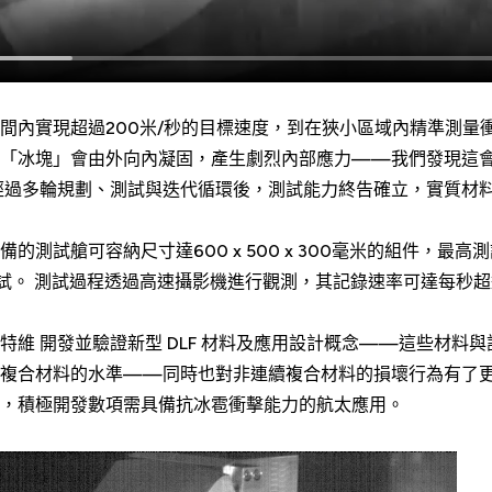
間內實現超過200米/秒的目標速度，到在狹小區域內精準測量
的「冰塊」會由外向內凝固，產生劇烈內部應力——我們發現這
經過多輪規劃、測試與迭代循環後，測試能力終告確立，實質材
測試艙可容納尺寸達600 x 500 x 300毫米的組件，最高
測試。 測試過程透過高速攝影機進行觀測，其記錄速率可達每秒超過
特維 開發並驗證新型 DLF 材料及應用設計概念——這些材料
維複合材料的水準——同時也對非連續複合材料的損壞行為有了
，積極開發數項需具備抗冰雹衝擊能力的航太應用。