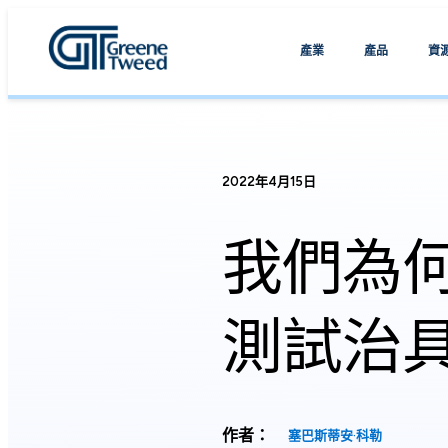
產業
產品
資
2022年4月15日
我們為
測試治
作者：
塞巴斯蒂安·科勒