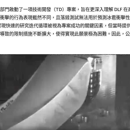
部門啟動了一項技術開發（TD）專案，旨在更深入理解 DLF 
衝擊的行為表現截然不同，且落錘測試無法用於預測冰雹衝擊性
實現快速的研究迭代循環被視為專案成功的關鍵因素，但當時提
導致的限制措施不斷擴大，使得實現此願景極為困難。因此，公司