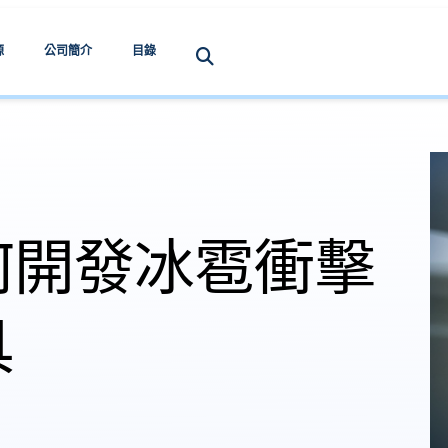
源
公司簡介
目錄
何開發冰雹衝擊
具