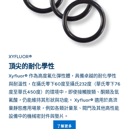
XYFLUOR®
頂尖的耐化學性
Xyfluor® 作為高度氟化彈性體，具備卓越的耐化學性
與耐溫性，在攝氏零下60度至攝氏232度（華氏零下76
度至華氏450度）的環境中，即使接觸胺類、酮類及氫
氟酸，仍能維持其形狀與功能。 Xyfluor® 適用於高流
量靜態應用場景，例如各類計量泵、閥門及其他高性能
設備中的機械密封件與墊片。
了解更多