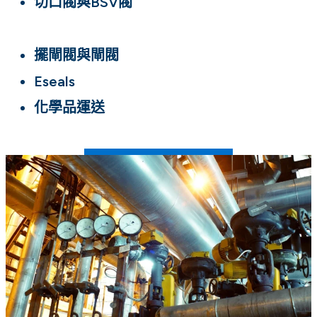
切口閥與BSV閥
擺閘閥與閘閥
Eseals
化學品運送
CHEMRAZ® 半導體製造廠專用