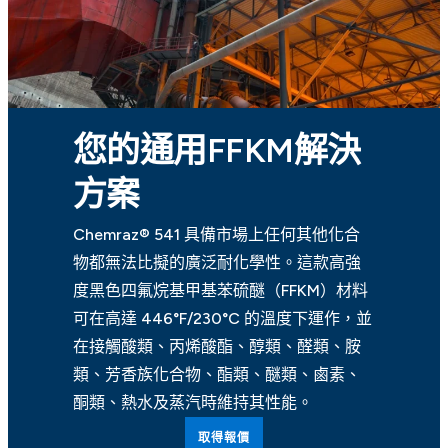
您的通用FFKM解決
方案
Chemraz® 541 具備市場上任何其他化合
物都無法比擬的廣泛耐化學性。這款高強
度黑色四氟烷基甲基苯硫醚（FFKM）材料
可在高達 446°F/230°C 的溫度下運作，並
在接觸酸類、丙烯酸酯、醇類、醛類、胺
類、芳香族化合物、酯類、醚類、鹵素、
酮類、熱水及蒸汽時維持其性能。
取得報價