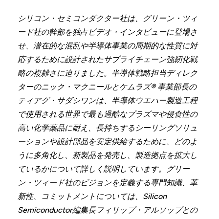
シリコン・セミコンダクター社は、グリーン・ツィ
ード社の幹部を独占ビデオ・インタビューに登場さ
せ、潜在的な混乱や半導体事業の周期的な性質に対
応するために設計されたサプライチェーン強靭化戦
略の複雑さに迫りました。半導体戦略担当ディレク
ターのニック・マクニールとケムラズ® 事業部長の
ティアグ・サダシワンは、半導体ウエハー製造工程
で使用される世界で最も過酷なプラズマや侵食性の
高い化学薬品に耐え、長持ちするシーリングソリュ
ーションや設計部品を安定供給するために、どのよ
うに多角化し、新製品を発売し、製造拠点を拡大し
ているかについて詳しく説明しています。グリー
ン・ツィード社のビジョンを定義する専門知識、革
新性、コミットメントについては、Silicon
Semiconductor編集長フィリップ・アルソップとの