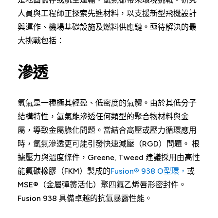
人員與工程師正探索先進材料，以支援新型飛機設計
與運作、機場基礎設施及燃料供應鏈。亟待解決的最
大挑戰包括：
滲透
氫氣是一種極其輕盈、低密度的氣體。由於其低分子
結構特性，氫氣能滲透任何類型的聚合物材料與金
屬，導致金屬脆化問題。當結合高壓或壓力循環應用
時，氫氣滲透更可能引發快速減壓（RGD）問題。 根
據壓力與溫度條件，Greene, Tweed 建議採用由高性
能氟碳橡膠（FKM）製成的
Fusion® 938 O型環，
或
MSE®（金屬彈簧活化）聚四氟乙烯唇形密封件。
Fusion 938 具備卓越的抗氫暴露性能。