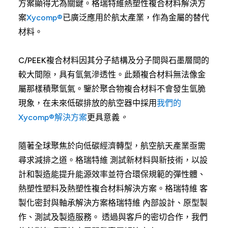
方案顯得尤為關鍵。格瑞特維熱塑性複合材料解決方
案
Xycomp®
已廣泛應用於航太產業，作為金屬的替代
材料。
C/PEEK複合材料因其分子結構及分子間與石墨層間的
較大間隙，具有氫氣滲透性。此類複合材料無法像金
屬那樣積聚氫氣。鑒於聚合物複合材料不會發生氫脆
現象，在未來低碳排放的航空器中採用
我們的
Xycomp®解決方案
更具意義
。
隨著全球聚焦於向低碳經濟轉型，航空航天產業亟需
尋求減排之道。格瑞特維 測試新材料與新技術，以設
計和製造能提升能源效率並符合環保規範的彈性體、
熱塑性塑料及熱塑性複合材料解決方案。格瑞特維 客
製化密封與軸承解決方案格瑞特維 內部設計、原型製
作、測試及製造服務。 透過與客戶的密切合作，我們