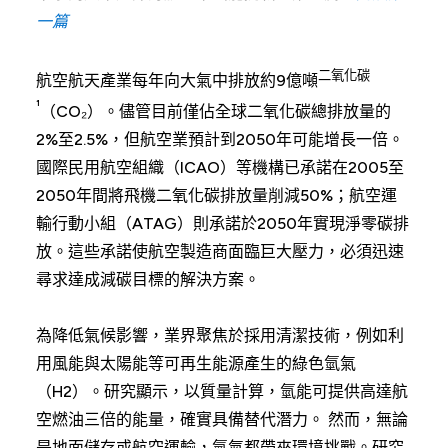
一篇
二氧化碳
航空航天產業每年向大氣中排放約9億噸
¹
（CO₂）。儘管目前僅佔全球二氧化碳總排放量的
2%至2.5%，但航空業預計到2050年可能增長一倍。
國際民用航空組織（ICAO）等機構已承諾在2005至
2050年間將飛機二氧化碳排放量削減50%；航空運
輸行動小組（ATAG）則承諾於2050年實現淨零碳排
放。這些承諾使航空製造商面臨巨大壓力，必須迅速
尋求達成減碳目標的解決方案。
為降低氣候影響，業界聚焦於採用清潔技術，例如利
用風能與太陽能等可再生能源產生的綠色氫氣
（H2）。研究顯示，以質量計算，氫能可提供高達航
空燃油三倍的能量，確實具備替代潛力。 然而，無論
是地面儲存或航空運輸，氫氣都帶來環境挑戰。研究