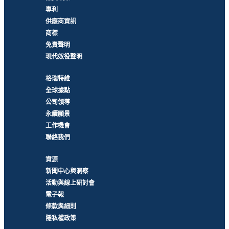
專利
供應商資訊
商標
免責聲明
現代奴役聲明
格瑞特維
全球據點
公司領導
永續願景
工作機會
聯絡我們
資源
新聞中心與洞察
活動與線上研討會
電子報
條款與細則
隱私權政策