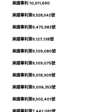
美國專利 10,011,690
美國專利第9,528,542號
美國專利第9,475,983號
美國專利第9,127,138號
美國專利第9,109,080號
美國專利第9,109,075號
美國專利第9,018,309號
美國專利第9,006,353號
美國專利第8,502,401號
美國專利第7,442,081號