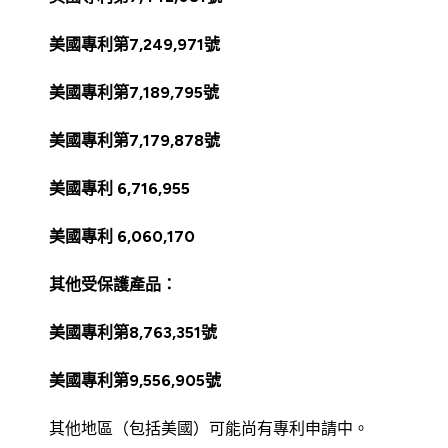
美國專利第7,249,971號
美國專利第7,189,795號
美國專利第7,179,878號
美國專利 6,716,955
美國專利
6,060,170
其他受保護產品：
美國專利第8,763,351號
美國專利第9,556,905號
其他地區（包括美國）可能尚有專利申請中。