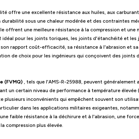
té offre une excellente résistance aux huiles, aux carburant
a durabilité sous une chaleur modérée et des contraintes mé
e offrent une meilleure résistance à la compression et une m
déal pour les joints toriques, les joints d'étanchéité et les 
son rapport coût-efficacité, sa résistance à l'abrasion et sa 
ution de choix pour les ingénieurs qui conçoivent des joint
one (FVMQ)
, tels que l'AMS-R-25988, peuvent généralement a
nt un certain niveau de performance à température élevée (
nte plusieurs inconvénients qui empêchent souvent son util
articulier dans les applications militaires exigeantes, nota
 faible résistance à la déchirure et à l'abrasion, une force
la compression plus élevée.