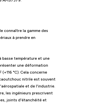
mme AMS7379.
 de connaître la gamme des
tériaux à prendre en
à basse température et une
 à présenter une déformation
F (+116 °C). Cela concerne
aoutchouc nitrile est souvent
'aérospatiale et de l'industrie.
re, les ingénieurs prescrivent
es, joints d'étanchéité et