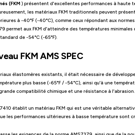
nés (FKM
) présentent d'excellentes performances à haute t
ureusement, les matériaux FKM traditionnels peuvent présen
férieures à -40°F (-40°C), comme ceux répondant aux norm
9 permet aux FKM d'atteindre des températures minimales de
tandard de -54°C (-65°F).
uveau FKM AMS SPEC
riaux élastomères existants, il était nécessaire de développ
pérature plus basse (-65°F / -54°C), ainsi qu'à une températ
rande compatibilité chimique et une résistance à l'abrasion.
7410 établit un matériau FKM qui est une véritable alternati
que les performances ultérieures à basse température sont cr
passe les exigences de la norme AMS7379, ainsi que de la n