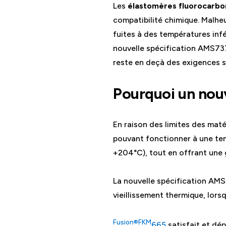
Les
élastomères fluorocarbo
compatibilité chimique. Malhe
fuites à des températures in
nouvelle spécification AMS737
reste en deçà des exigences s
Pourquoi un no
En raison des limites des maté
pouvant fonctionner à une tem
+204°C), tout en offrant une g
La nouvelle spécification AMS
vieillissement thermique, lors
Fusion®FKM
665
satisfait et dé