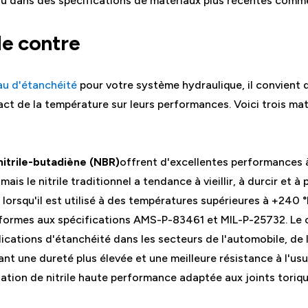
 ou dans des spécifications de matériaux plus récentes co
le contre
au d'étanchéité
pour votre système hydraulique, il convient
act de la température sur leurs performances. Voici trois ma
nitrile-butadiène
(NBR)
offrent d'excellentes performances 
mais le nitrile traditionnel a tendance à vieillir, à durcir et
orsqu'il est utilisé à des températures supérieures à +240 °
ormes aux spécifications AMS-P-83461 et MIL-P-25732. Le c
plications d'étanchéité dans les secteurs de l'automobile, de l
ant une dureté plus élevée et une meilleure résistance à l'usu
ation de nitrile haute performance adaptée aux joints toriqu