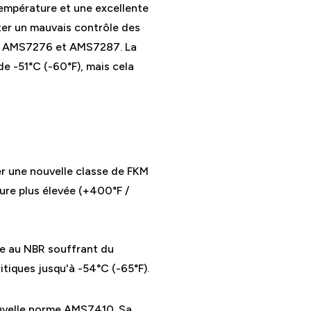
empérature et une excellente
ter un mauvais contrôle des
es AMS7276 et AMS7287. La
 -51°C (-60°F), mais cela
er une nouvelle classe de FKM
ure plus élevée (+400°F /
ve au NBR souffrant du
itiques jusqu'à -54°C (-65°F).
ouvelle norme AMS7410. Sa