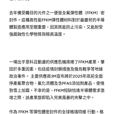
去年備受矚目的元件之一便是全氟彈性體（FFKM）密
封件。這種高性能FFKM彈性體材料對於最嚴苛的半導
體製造應用至關重要，因其既能防止污染，又能耐受
強腐蝕性化學物質與極高溫度。
一場出乎意料且動盪的供應危機席捲了FFKM產業，肇
因於多重因素，包括疫情封鎖措施及俄烏戰爭等地緣
政治事件。 主要供應商3M宣布將於2025年底前全面
停產氟聚合物、氟化流體及含PFAS添加劑產品，使情
勢雪上加霜。不幸的是，FFKM短缺恰逢半導體需求激
增之際，該產業旋即陷入完美風暴的夾擊之中。
作為 FFKM 等彈性體密封件的全球格瑞特維 行動。格