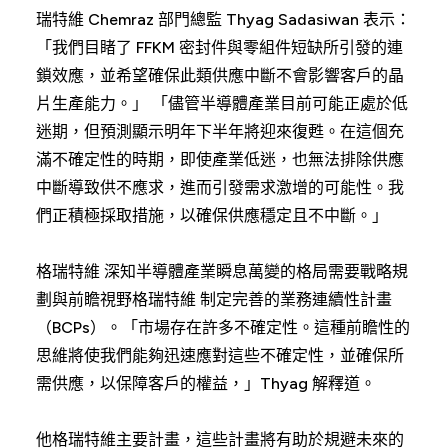
瑞特維 Chemraz 部門總監 Thyag Sadasiwan 表示：
「我們目睹了 FFKM 密封件與零組件短缺所引發的連
鎖效應，並希望確保此類供應中斷不會影響客戶的晶
片生產能力。」 「儘管半導體產業目前可能正處於低
迷期，但預測顯示明年下半年將迎來復甦。在這個充
滿不確定性的時期，即使產業低迷，也無法排除供應
中斷導致供不應求，進而引發需求激增的可能性。我
們正積極採取措施，以確保供應穩定且不中斷。」
格瑞特維 深知半導體產業瞬息萬變的格局需要戰略規
劃與前瞻視野格瑞特維 制定完善的業務連續性計畫
（BCPs）。「市場存在許多不確定性。這種前瞻性的
思維將使我們能夠迅速應對這些不確定性，並確保所
需供應，以保障客戶的權益，」Thyag 解釋道。
他格瑞特維主要計畫，這些計畫將有助於規避未來的